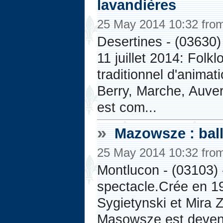
lavandières
25 May 2014 10:32 fro
Desertines - (03630)
11 juillet 2014: Folk
traditionnel d'anima
Berry, Marche, Auve
est com...
»
Mazowsze : ball
25 May 2014 10:32 fro
Montlucon - (03103) 
spectacle.Crée en 1
Sygietynski et Mira 
Masowsze est devenu