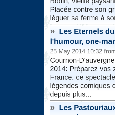
Bodin, vieille paysan
Placée contre son gr
léguer sa ferme à son 
»
Les Eternels du 
l'humour, one-m
25 May 2014 10:32 fro
Cournon-D'auvergne 
2014: Préparez vos z
France, ce spectacle
légendes comiques qu
depuis plus...
»
Les Pastouriaux