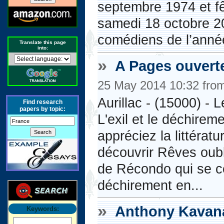
septembre 1974 et fê
samedi 18 octobre 2
comédiens de l’année
Translate this page
into:
»
A Pages ouverte
25 May 2014 10:32 fro
Aurillac - (15000) - 
Find research
papers by topic:
L'exil et le déchirem
appréciez la littératu
découvrir Rêves oub
de Récondo qui se con
déchirement en...
»
Anthony Kavana
Keywords: