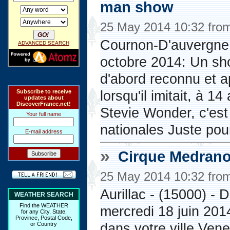
man show
25 May 2014 10:32 fro
Cournon-D'auvergne -
ADVANCED SEARCH
octobre 2014: Un sh
d'abord reconnu et a
lorsqu'il imitait, à 
Subscribe to receive
updates about
DiscoverFrance.net!
Stevie Wonder, c'est
Your full name
nationales Juste pour
E-mail address
»
Cirque Medrano
25 May 2014 10:32 fro
Aurillac - (15000) - 
WEATHER SEARCH
Find the WEATHER
mercredi 18 juin 201
for any City, State,
Province, Postal Code,
dans votre ville.Vene
or Country