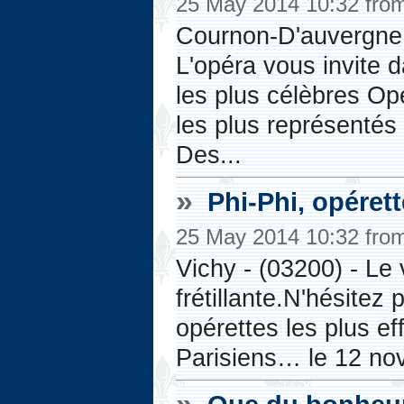
25 May 2014 10:32 fro
Cournon-D'auvergne 
L'opéra vous invite
les plus célèbres Opé
les plus représenté
Des...
»
Phi-Phi, opéret
25 May 2014 10:32 fro
Vichy - (03200) - Le 
frétillante.N'hésitez
opérettes les plus ef
Parisiens… le 12 no
»