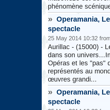
phénomène scénique 
»
Operamania, Le B
spectacle
25 May 2014 10:32 fro
Aurillac - (15000) - 
dans son univers…Im
Opéras et les "pas" d
représentés au mond
œuvres grandi...
»
Operamania, Le B
spectacle