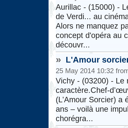
Aurillac - (15000) -
de Verdi... au cinéma
Alors ne manquez pa
concept d'opéra au c
découvr...
»
L'Amour sorcier
25 May 2014 10:32 fro
Vichy - (03200) - Le 
caractère.Chef-d’œu
(L’Amour Sorcier) a é
ans – voilà une impul
chorégra...