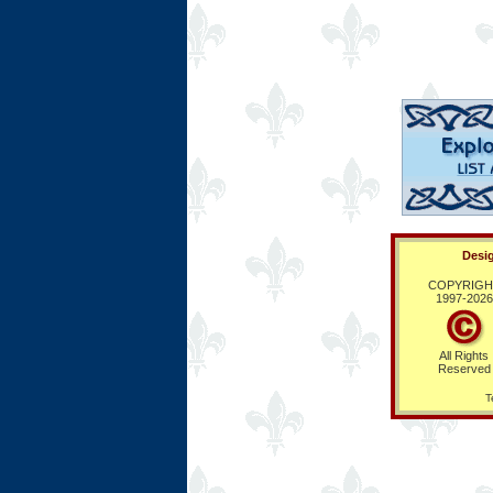
Desig
COPYRIGH
1997-
2026
All Rights
Reserved
T