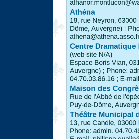
athanor.montlucon@wa
Athéna
18, rue Neyron, 63000
Dôme, Auvergne) ; Phon
athena@athena.asso.f
Centre Dramatique 
(web site N/A)
Espace Boris Vian, 031
Auvergne) ; Phone: adm
04.70.03.86.16 ; E-mai
Maison des Congrè
Rue de l'Abbé de l'ép
Puy-de-Dôme, Auvergne
Théâtre Municipal 
13, rue Candie, 03000 M
Phone: admin. 04.70.48
E-mail: philippe.guelin