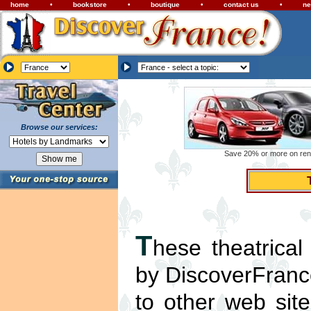
home
•
bookstore
•
boutique
•
contact us
•
ne
Browse our services:
Save 20% or more on renta
T
hese theatrical
by DiscoverFrance
to other web sit