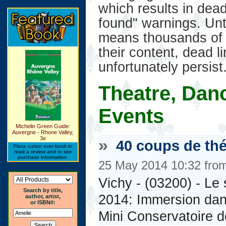
which results in dead
found" warnings. Unt
means thousands of 
their content, dead l
unfortunately persist
Theatre, Dan
Events
Michelin Green Guide:
Auvergne - Rhone Valley,
»
3e
40 coups de thé
Place cursor over book to
read a review and to see
purchase information.
25 May 2014 10:32 fro
Vichy - (03200) - Le
Search by title,
2014: Immersion dans
author, artist,
or ISBN#:
Mini Conservatoire d