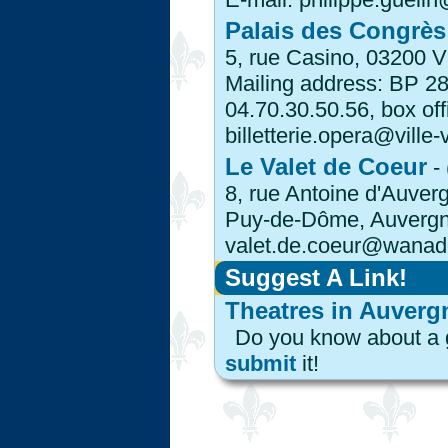
Palais des Congrès
5, rue Casino, 03200 Vi
Mailing address: BP 28
04.70.30.50.56, box off
billetterie.opera@ville-v
Le Valet de Coeur
- 
8, rue Antoine d'Auve
Puy-de-Dôme, Auvergne)
valet.de.coeur@wanado
Suggest A Link!
Theatres in Auverg
Do you know about a 
submit
it!