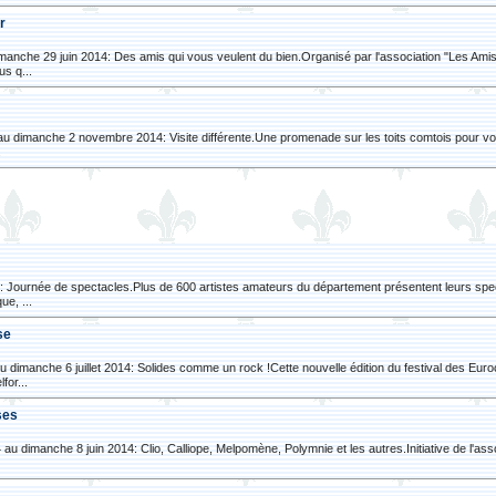
er
imanche 29 juin 2014: Des amis qui vous veulent du bien.Organisé par l'association "Les Amis
s q...
 au dimanche 2 novembre 2014: Visite différente.Une promenade sur les toits comtois pour voi
.
: Journée de spectacles.Plus de 600 artistes amateurs du département présentent leurs spect
ue, ...
ise
u dimanche 6 juillet 2014: Solides comme un rock !Cette nouvelle édition du festival des Eur
for...
uses
 au dimanche 8 juin 2014: Clio, Calliope, Melpomène, Polymnie et les autres.Initiative de l'as