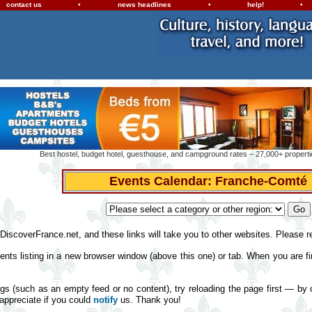
contact us
•
news headlines
•
help!
•
Best hostel, budget hotel, guesthouse, and campground rates – 27,000+ propertie
Events Calendar: Franche-Comté
 DiscoverFrance.net, and these links will take you to other websites. Please 
ents listing in a new browser window (above this one) or tab. When you are fin
ngs (such as an empty feed or no content), try reloading the page first — by 
 appreciate if you could
notify
us. Thank you!