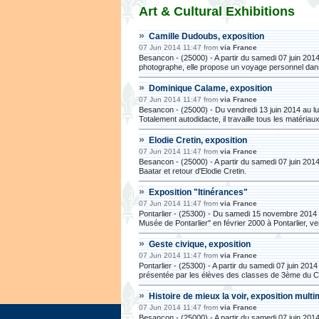
Art & Cultural Exhibitions
»
Camille Dudoubs, exposition
07 Jun 2014 11:47 from
via France
Besancon - (25000) - A partir du samedi 07 juin 20
photographe, elle propose un voyage personnel dan
»
Dominique Calame, exposition
07 Jun 2014 11:47 from
via France
Besancon - (25000) - Du vendredi 13 juin 2014 au l
Totalement autodidacte, il travaille tous les matériaux
»
Elodie Cretin, exposition
07 Jun 2014 11:47 from
via France
Besancon - (25000) - A partir du samedi 07 juin 2014
Baatar et retour d'Elodie Cretin.
»
Exposition "Itinérances"
07 Jun 2014 11:47 from
via France
Pontarlier - (25300) - Du samedi 15 novembre 2014 
Musée de Pontarlier" en février 2000 à Pontarlier, ve
»
Geste civique, exposition
07 Jun 2014 11:47 from
via France
Pontarlier - (25300) - A partir du samedi 07 juin 201
présentée par les élèves des classes de 3ème du Co
»
Histoire de mieux la voir, exposition mult
07 Jun 2014 11:47 from
via France
Besancon - (25000) - A partir du samedi 07 juin 201