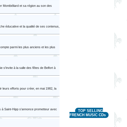
rer Montbéliard et sa région au son des
he éducative et la qualité de ses contenus,
mpte parmi les plus anciens et les plus
'invite à la salle des fêtes de Belfort à
 leurs efforts pour créer, en mai 1982, la
ues à Saint-Hipp s'annonce prometteur avec
TOP SELLING
FRENCH MUSIC CDs