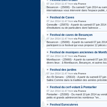
07 Jun 2014 11:47 from
via France
Besancon - (25000) - Du samedi 7 juin 2014 au samedi 
internationaux vous intervenir dans l'espace public, s
»
Festival de Caves
07 Jun 2014 11:47 from
via France
Geneuille - (25870) - A partir du samedi 07 juin 20
d’institutions ou de particuliers dont l’adresse ...
»
Festival de caves de Besançon
07 Jun 2014 11:47 from
via France
Besancon - (25000) - A partir du samedi 07 juin 201
participent à ce festival qui vous propose 12 pièces (
»
Festival de musiques anciennes de Mont
07 Jun 2014 11:47 from
via France
Montfaucon - (25660) - A partir du samedi 07 juin 
divers lieux : à Montfaucon, Besançon, et autres local
»
Festival des jardins
07 Jun 2014 11:47 from
via France
Arc-Et-Senans - (25610) - A partir du samedi 07 juin
Saline.Comme dans la tradition des années précéden
»
Festival du cerf-volant à Pontarlier
07 Jun 2014 11:47 from
via France
Pontarlier - (25300) - Du mardi 10 juin 2014 au vendr
petits et grands admireront les nombreux "en...
»
Festival Eurocuivres