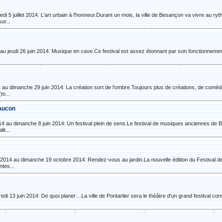
5 juillet 2014: L'art urbain à l'honneur.Durant un mois, la ville de Besançon va vivre au ryth
ur...
14 au jeudi 26 juin 2014: Musique en cave.Ce festival est assez étonnant par son fonctionnem
4 au dimanche 29 juin 2014: La création sort de l'ombre.Toujours plus de créations, de com
to...
faucon
2014 au dimanche 8 juin 2014: Un festival plein de sens.Le festival de musiques anciennes d
it...
 2014 au dimanche 19 octobre 2014: Rendez-vous au jardin.La nouvelle édition du Festival des j
tes...
edi 13 juin 2014: De quoi planer…La ville de Pontarlier sera le théâtre d'un grand festival con