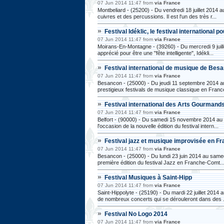
07 Jun 2014 11:47 from
via France
Montbeliard - (25200) - Du vendredi 18 juillet 2014 a
cuivres et des percussions. Il est l'un des très r...
»
Festival Idéklic, le festival international p
07 Jun 2014 11:47 from
via France
Moirans-En-Montagne - (39260) - Du mercredi 9 juill
apprécié pour être une "fête intelligente", Idékli...
»
Festival international de musique de Be
07 Jun 2014 11:47 from
via France
Besancon - (25000) - Du jeudi 11 septembre 2014 a
prestigieux festivals de musique classique en France.
»
Festival international des Arts Gourmand
07 Jun 2014 11:47 from
via France
Belfort - (90000) - Du samedi 15 novembre 2014 au l
l'occasion de la nouvelle édition du festival intern...
»
Festival jazz et musique improvisée en 
07 Jun 2014 11:47 from
via France
Besancon - (25000) - Du lundi 23 juin 2014 au samedi
première édition du festival Jazz en Franche-Comt..
»
Festival Musiques à Saint-Hipp
07 Jun 2014 11:47 from
via France
Saint-Hippolyte - (25190) - Du mardi 22 juillet 2014
de nombreux concerts qui se dérouleront dans des .
»
Festival No Logo 2014
07 Jun 2014 11:47 from
via France