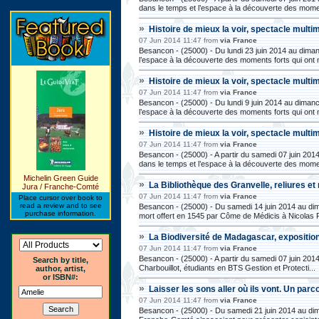
dans le temps et l’espace à la découverte des momen
»
Histoire de mieux la voir, spectacle mult
07 Jun 2014 11:47 from
via France
Besancon - (25000) - Du lundi 23 juin 2014 au diman
l’espace à la découverte des moments forts qui ont 
»
Histoire de mieux la voir, spectacle mult
07 Jun 2014 11:47 from
via France
Besancon - (25000) - Du lundi 9 juin 2014 au dimanc
l’espace à la découverte des moments forts qui ont 
»
Histoire de mieux la voir, spectacle mult
07 Jun 2014 11:47 from
via France
Besancon - (25000) - A partir du samedi 07 juin 20
dans le temps et l’espace à la découverte des momen
Michelin Green Guide
»
La Bibliothèque des Granvelle, reliures et
Jura / Franche-Comté
07 Jun 2014 11:47 from
via France
Place cursor over book to
read a review and to see
Besancon - (25000) - Du samedi 14 juin 2014 au dima
purchase information.
mort offert en 1545 par Côme de Médicis à Nicolas P
»
La Biodiversité de Madagascar, expositio
07 Jun 2014 11:47 from
via France
Besancon - (25000) - A partir du samedi 07 juin 2014
Search by title,
Charbouillot, étudiants en BTS Gestion et Protecti...
author, artist,
or ISBN#:
»
Laisser les sons aller où ils vont. Un par
07 Jun 2014 11:47 from
via France
Besancon - (25000) - Du samedi 21 juin 2014 au dima