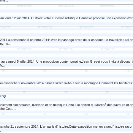
eme...
4 au jeudi 12 juin 2014: Cultivez votre curiosité artistique.L'annexe propose une exposition d'a
n 2014 au dimanche 5 octobre 2014: Vers le passage entre deux espaces.Le travail pictural d
onyme...
 au samedi 5 juillet 2014: Une proposition contemporaine.Jean Greset vous invite à découvrir 
r...
 au dimanche 2 novembre 2014: Venez siffler, là-haut sur la montagne.Comment les habitants d
Rang
mblement d'exposants, d'artisan et de musique.Cette 11e édition du Marché des saveurs et de
che.Cette...
che 21 septembre 2014: L'art parle d'histoire.Cette exposition met en avant l'histoire racont
.