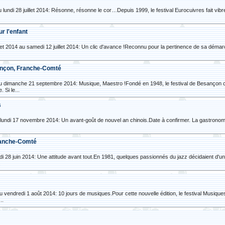
u lundi 28 juillet 2014: Résonne, résonne le cor…Depuis 1999, le festival Eurocuivres fait vib
our l'enfant
et 2014 au samedi 12 juillet 2014: Un clic d'avance !Reconnu pour la pertinence de sa démarc
sançon, Franche-Comté
u dimanche 21 septembre 2014: Musique, Maestro !Fondé en 1948, le festival de Besançon co
 Si le...
s
undi 17 novembre 2014: Un avant-goût de nouvel an chinois.Date à confirmer. La gastronomie s
Franche-Comté
 28 juin 2014: Une attitude avant tout.En 1981, quelques passionnés du jazz décidaient d'unir
.
 au vendredi 1 août 2014: 10 jours de musiques.Pour cette nouvelle édition, le festival Musiq
..