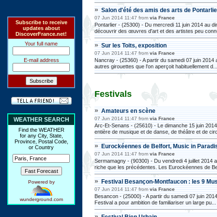
»
Salon d'été des amis des arts de Pontarli
07 Jun 2014 11:47 from
via France
Subscribe to receive
Pontarlier - (25300) - Du mercredi 11 juin 2014 au d
updates about
découvrir des œuvres d'art et des artistes peu connu
DiscoverFrance.net!
Your full name
»
Sur les Toits, exposition
07 Jun 2014 11:47 from
via France
Nancray - (25360) - A partir du samedi 07 juin 2014
E-mail address
autres girouettes que l'on aperçoit habituellement d..
Festivals
»
Amateurs en scène
07 Jun 2014 11:47 from
via France
WEATHER SEARCH
Arc-Et-Senans - (25610) - Le dimanche 15 juin 2014
Find the WEATHER
entière de musique et de danse, de théâtre et de cirq
for any City, State,
Province, Postal Code,
»
Eurockéennes de Belfort, Music in Parad
or Country
07 Jun 2014 11:47 from
via France
Sermamagny - (90300) - Du vendredi 4 juillet 2014 a
riche que les précédentes. Les Eurockéennes de Bel
»
Festival Besançon-Montfaucon : les 9 M
Powered by
07 Jun 2014 11:47 from
via France
Besancon - (25000) - A partir du samedi 07 juin 2014
wunderground.com
Festival a pour ambition de familiariser un large pu...
»
Festival Bien Urbain