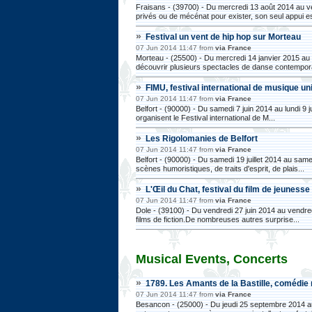
Fraisans - (39700) - Du mercredi 13 août 2014 au ve
privés ou de mécénat pour exister, son seul appui est
»
Festival un vent de hip hop sur Morteau
07 Jun 2014 11:47 from
via France
Morteau - (25500) - Du mercredi 14 janvier 2015 au 
découvrir plusieurs spectacles de danse contempora
»
FIMU, festival international de musique un
07 Jun 2014 11:47 from
via France
Belfort - (90000) - Du samedi 7 juin 2014 au lundi 9 j
organisent le Festival international de M...
»
Les Rigolomanies de Belfort
07 Jun 2014 11:47 from
via France
Belfort - (90000) - Du samedi 19 juillet 2014 au same
scènes humoristiques, de traits d'esprit, de plais...
»
L'Œil du Chat, festival du film de jeuness
07 Jun 2014 11:47 from
via France
Dole - (39100) - Du vendredi 27 juin 2014 au vendred
films de fiction.De nombreuses autres surprise...
Musical Events, Concerts
»
1789. Les Amants de la Bastille, comédie 
07 Jun 2014 11:47 from
via France
Besancon - (25000) - Du jeudi 25 septembre 2014 a