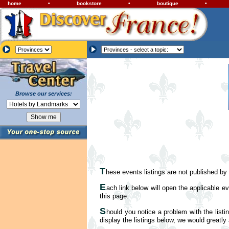
home
•
bookstore
•
boutique
•
Browse our services:
T
hese events listings are not published by
E
ach link below will open the applicable ev
this page.
S
hould you notice a problem with the listi
display the listings below, we would greatly