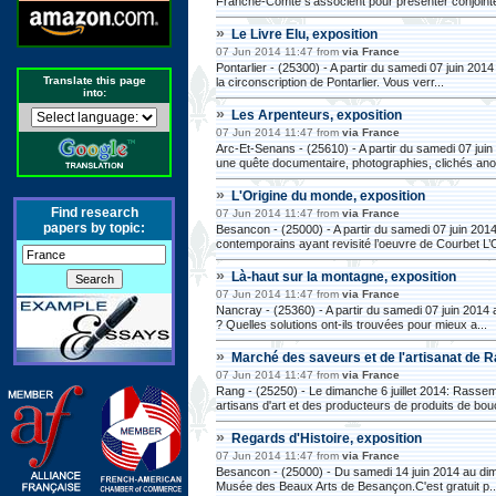
Franche-Comté s’associent pour présenter conjoint
»
Le Livre Elu, exposition
07 Jun 2014 11:47 from
via France
Pontarlier - (25300) - A partir du samedi 07 juin 201
Translate this page
la circonscription de Pontarlier. Vous verr...
into:
»
Les Arpenteurs, exposition
07 Jun 2014 11:47 from
via France
Arc-Et-Senans - (25610) - A partir du samedi 07 jui
une quête documentaire, photographies, clichés an
»
L'Origine du monde, exposition
Find research
07 Jun 2014 11:47 from
via France
papers by topic:
Besancon - (25000) - A partir du samedi 07 juin 2014
contemporains ayant revisité l’oeuvre de Courbet L’O
»
Là-haut sur la montagne, exposition
07 Jun 2014 11:47 from
via France
Nancray - (25360) - A partir du samedi 07 juin 2014
? Quelles solutions ont-ils trouvées pour mieux a...
»
Marché des saveurs et de l'artisanat de 
07 Jun 2014 11:47 from
via France
Rang - (25250) - Le dimanche 6 juillet 2014: Rasse
artisans d'art et des producteurs de produits de bou
»
Regards d'Histoire, exposition
07 Jun 2014 11:47 from
via France
Besancon - (25000) - Du samedi 14 juin 2014 au diman
Musée des Beaux Arts de Besançon.C'est gratuit p..