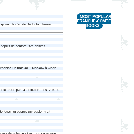
MOST POPULAR
FRANCHE-COMTÉ
graphies de Camille Dudoubs. Jeune
BOOKS
ur depuis de nombreuses années.
otographies En train de… Moscow à Ulaan
nte créée par l'association "Les Amis du
e fusain et pastels sur papier kraft,
ngera dans le passé et vous transporte