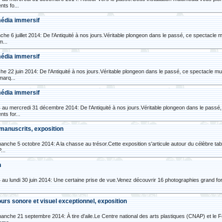
ts fo...
imédia immersif
che 6 juillet 2014: De l'Antiquité à nos jours.Véritable plongeon dans le passé, ce spectacl
m...
imédia immersif
he 22 juin 2014: De l'Antiquité à nos jours.Véritable plongeon dans le passé, ce spectacle 
marq...
imédia immersif
14 au mercredi 31 décembre 2014: De l'Antiquité à nos jours.Véritable plongeon dans le pas
ts for...
 manuscrits, exposition
nche 5 octobre 2014: A la chasse au trésor.Cette exposition s'articule autour du célèbre tab
...
n
 au lundi 30 juin 2014: Une certaine prise de vue.Venez découvrir 16 photographies grand for
cours sonore et visuel exceptionnel, exposition
nche 21 septembre 2014: À tire d'aile.Le Centre national des arts plastiques (CNAP) et le F