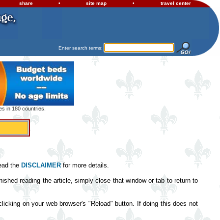
share
•
site map
•
travel center
Enter search terms:
s in 180 countries.
read the
DISCLAIMER
for more details.
ished reading the article, simply close that window or tab to return to
clicking on your web browser's "Reload" button. If doing this does not