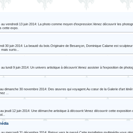
14 au vendredi 13 juin 2014: La photo comme moyen d'expression.Venez découvrir les photo
s cette expo.
undi 30 juin 2014: La beauté du bois.Originaire de Besançon, Dominique Calame est sculpte
 mais surto...
 au lundi 9 juin 2014: Un univers artistique à découvrir.Venez assister à l'exposition de ph
au dimanche 30 novembre 2014: Des œuvres qui voyagent.Au cœur de la Galerie d'art itinéra
nez ...
4 au jeudi 12 juin 2014: Une démarche artistique à découvrir.Venez découvrir cette exposition d
l...
imédia
4 au mercredi 31 décembre 2014: Retour vers le passé.Cette installation multimédia vous plo