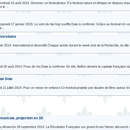
ndredi 15 août 2014: Devenez un festivalcteur !Ce festival nature et éthique ne dispose d'a
 le ...
samedi 17 janvier 2015: Le vent du hip-hop souffle.Date à confirmer. Grâce au festival Un ven
...
iversitaire
uin 2014: International et diversifié.Chaque année durant le week-end de la Pentecôte, la ville d
di 30 août 2014: Fous de rire.Date à confirmer. En été, Belfort devient la capitale française 
e de Dole
i 11 juillet 2014: Pour un retour en enfance.Ce festival projette une dizaine de films autour 
musicale, projection en 3D
u dimanche 28 septembre 2014: La Révolution Française sur grand écran !Venez découvrir 